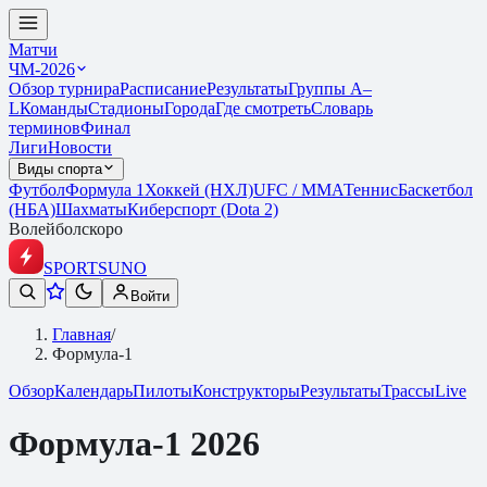
Матчи
ЧМ-2026
Обзор турнира
Расписание
Результаты
Группы A–
L
Команды
Стадионы
Города
Где смотреть
Словарь
терминов
Финал
Лиги
Новости
Виды спорта
Футбол
Формула 1
Хоккей (НХЛ)
UFC / ММА
Теннис
Баскетбол
(НБА)
Шахматы
Киберспорт (Dota 2)
Волейбол
скоро
SPORTS
UNO
Войти
Главная
/
Формула-1
Обзор
Календарь
Пилоты
Конструкторы
Результаты
Трассы
Live
Формула-1
2026