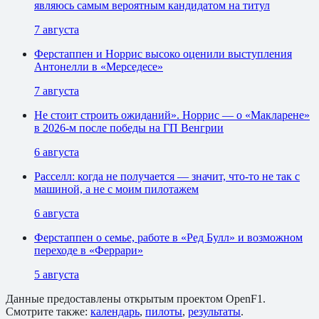
являюсь самым вероятным кандидатом на титул
7 августа
Ферстаппен и Норрис высоко оценили выступления
Антонелли в «Мерседесе»
7 августа
Не стоит строить ожиданий». Норрис — о «Макларене»
в 2026-м после победы на ГП Венгрии
6 августа
Расселл: когда не получается — значит, что-то не так с
машиной, а не с моим пилотажем
6 августа
Ферстаппен о семье, работе в «Ред Булл» и возможном
переходе в «Феррари»
5 августа
Данные предоставлены открытым проектом OpenF1.
Смотрите также:
календарь
,
пилоты
,
результаты
.