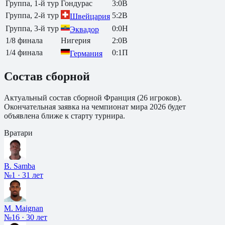
Группа, 1-й тур
Гондурас
3
:
0
В
Группа, 2-й тур
5
:
2
В
Швейцария
Группа, 3-й тур
0
:
0
Н
Эквадор
1/8 финала
Нигерия
2
:
0
В
1/4 финала
0
:
1
П
Германия
Состав сборной
Актуальный состав сборной
Франция
(
26
игроков).
Окончательная заявка на чемпионат мира 2026 будет
объявлена ближе к старту турнира.
Вратари
B. Samba
№1
·
31 лет
M. Maignan
№16
·
30 лет