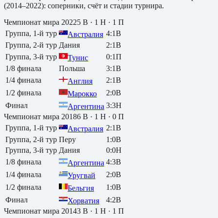
(2014–2022): соперники, счёт и стадии турнира.
Чемпионат мира
2022
5
В ·
1
Н ·
1
П
Группа, 1-й тур
4
:
1
В
Австралия
Группа, 2-й тур
Дания
2
:
1
В
Группа, 3-й тур
0
:
1
П
Тунис
1/8 финала
Польша
3
:
1
В
1/4 финала
2
:
1
В
Англия
1/2 финала
2
:
0
В
Марокко
Финал
3
:
3
Н
Аргентина
Чемпионат мира
2018
6
В ·
1
Н ·
0
П
Группа, 1-й тур
2
:
1
В
Австралия
Группа, 2-й тур
Перу
1
:
0
В
Группа, 3-й тур
Дания
0
:
0
Н
1/8 финала
4
:
3
В
Аргентина
1/4 финала
2
:
0
В
Уругвай
1/2 финала
1
:
0
В
Бельгия
Финал
4
:
2
В
Хорватия
Чемпионат мира
2014
3
В ·
1
Н ·
1
П