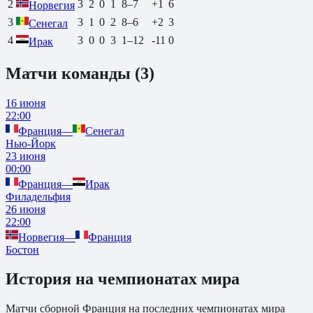
2
3
2
0
1
8
–
7
+1
6
Норвегия
3
3
1
0
2
8
–
6
+2
3
Сенегал
4
3
0
0
3
1
–
12
-11
0
Ирак
Матчи команды (
3
)
16 июня
22:00
Франция
—
Сенегал
Нью-Йорк
23 июня
00:00
Франция
—
Ирак
Филадельфия
26 июня
22:00
Норвегия
—
Франция
Бостон
История на чемпионатах мира
Матчи сборной
Франция
на последних чемпионатах мира