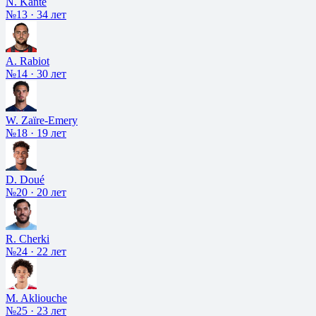
N. Kanté
№13
·
34 лет
A. Rabiot
№14
·
30 лет
W. Zaïre-Emery
№18
·
19 лет
D. Doué
№20
·
20 лет
R. Cherki
№24
·
22 лет
M. Akliouche
№25
·
23 лет