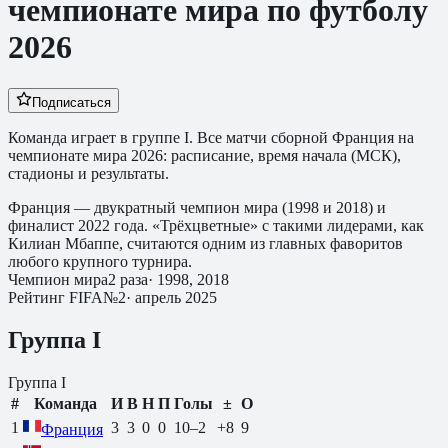
чемпионате мира по футболу
2026
Подписаться
Команда играет в группе I.
Все матчи сборной
Франция
на
чемпионате мира 2026: расписание, время начала (МСК),
стадионы и результаты.
Франция — двукратный чемпион мира (1998 и 2018) и
финалист 2022 года. «Трёхцветные» с такими лидерами, как
Килиан Мбаппе, считаются одним из главных фаворитов
любого крупного турнира.
Чемпион мира
2
раза
·
1998, 2018
Рейтинг FIFA
№
2
·
апрель 2025
Группа
I
Группа
I
#
Команда
И
В
Н
П
Голы
±
О
1
3
3
0
0
10
–
2
+8
9
Франция