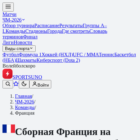
Матчи
ЧМ-2026
Обзор турнира
Расписание
Результаты
Группы A–
L
Команды
Стадионы
Города
Где смотреть
Словарь
терминов
Финал
Лиги
Новости
Виды спорта
Футбол
Формула 1
Хоккей (НХЛ)
UFC / ММА
Теннис
Баскетбол
(НБА)
Шахматы
Киберспорт (Dota 2)
Волейбол
скоро
SPORTS
UNO
Войти
Главная
/
ЧМ-2026
/
Команды
/
Франция
Сборная
Франция
на