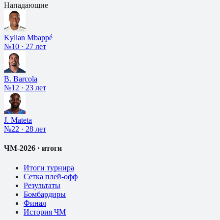
Нападающие
Kylian Mbappé
№10
·
27 лет
B. Barcola
№12
·
23 лет
J. Mateta
№22
·
28 лет
ЧМ-2026 · итоги
Итоги турнира
Сетка плей-офф
Результаты
Бомбардиры
Финал
История ЧМ