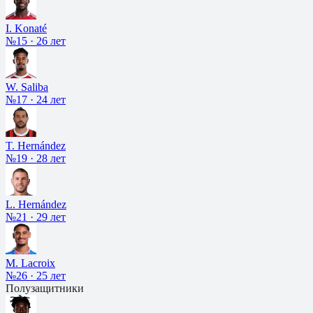
I. Konaté
№15
·
26 лет
W. Saliba
№17
·
24 лет
T. Hernández
№19
·
28 лет
L. Hernández
№21
·
29 лет
M. Lacroix
№26
·
25 лет
Полузащитники