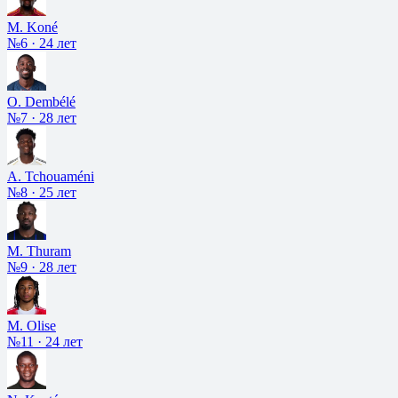
M. Koné
№6
·
24 лет
O. Dembélé
№7
·
28 лет
A. Tchouaméni
№8
·
25 лет
M. Thuram
№9
·
28 лет
M. Olise
№11
·
24 лет