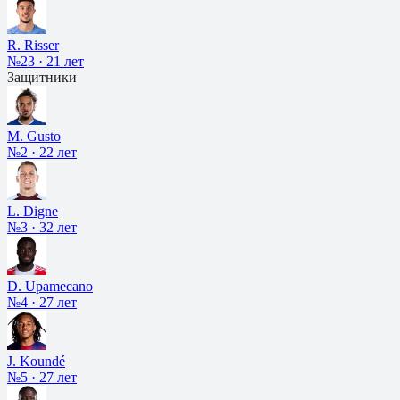
R. Risser
№23
·
21 лет
Защитники
M. Gusto
№2
·
22 лет
L. Digne
№3
·
32 лет
D. Upamecano
№4
·
27 лет
J. Koundé
№5
·
27 лет