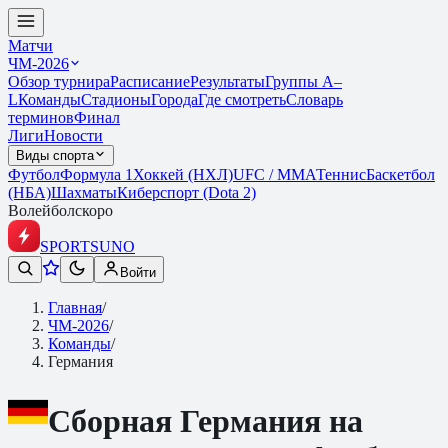
Матчи
ЧМ-2026
Обзор турнира
Расписание
Результаты
Группы A–
L
Команды
Стадионы
Города
Где смотреть
Словарь
терминов
Финал
Лиги
Новости
Виды спорта
Футбол
Формула 1
Хоккей (НХЛ)
UFC / ММА
Теннис
Баскетбол
(НБА)
Шахматы
Киберспорт (Dota 2)
Волейбол
скоро
SPORTS
UNO
Войти
Главная
/
ЧМ-2026
/
Команды
/
Германия
Сборная
Германия
на