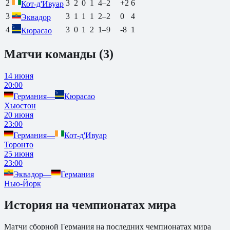
2
3
2
0
1
4
–
2
+2
6
Кот-д'Ивуар
3
3
1
1
1
2
–
2
0
4
Эквадор
4
3
0
1
2
1
–
9
-8
1
Кюрасао
Матчи команды (
3
)
14 июня
20:00
Германия
—
Кюрасао
Хьюстон
20 июня
23:00
Германия
—
Кот-д'Ивуар
Торонто
25 июня
23:00
Эквадор
—
Германия
Нью-Йорк
История на чемпионатах мира
Матчи сборной
Германия
на последних чемпионатах мира