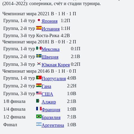
(2014–2022): соперники, счёт и стадии турнира.
Чемпионат мира
2022
1
В ·
1
Н ·
1
П
Группа, 1-й тур
1
:
2
П
Япония
Группа, 2-й тур
1
:
1
Н
Испания
Группа, 3-й тур
Коста-Рика
4
:
2
В
Чемпионат мира
2018
1
В ·
0
Н ·
2
П
Группа, 1-й тур
0
:
1
П
Мексика
Группа, 2-й тур
2
:
1
В
Швеция
Группа, 3-й тур
0
:
2
П
Южная Корея
Чемпионат мира
2014
6
В ·
1
Н ·
0
П
Группа, 1-й тур
4
:
0
В
Португалия
Группа, 2-й тур
2
:
2
Н
Гана
Группа, 3-й тур
1
:
0
В
США
1/8 финала
2
:
1
В
Алжир
1/4 финала
1
:
0
В
Франция
1/2 финала
7
:
1
В
Бразилия
Финал
1
:
0
В
Аргентина