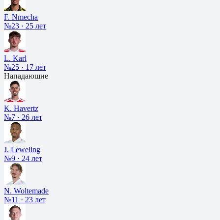
F. Nmecha
№23
·
25 лет
L. Karl
№25
·
17 лет
Нападающие
K. Havertz
№7
·
26 лет
J. Leweling
№9
·
24 лет
N. Woltemade
№11
·
23 лет