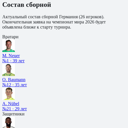
Состав сборной
Актуальный состав сборной
Германия
(
26
игроков).
Окончательная заявка на чемпионат мира 2026 будет
объявлена ближе к старту турнира.
Вратари
M. Neuer
№1
·
39 лет
O. Baumann
№12
·
35 лет
A. Nübel
№21
·
29 лет
Защитники