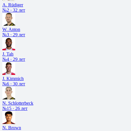
A. Rüdiger
№2
·
32 лет
W. Anton
№3
·
29 лет
J. Tah
№4
·
29 лет
J. Kimmich
№6
·
30 лет
N. Schlotterbeck
№15
·
26 лет
N. Brown