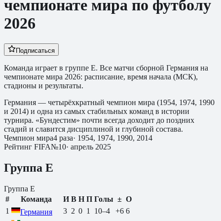
чемпионате мира по футболу
2026
Подписаться
Команда играет в группе E.
Все матчи сборной
Германия
на
чемпионате мира 2026: расписание, время начала (МСК),
стадионы и результаты.
Германия — четырёхкратный чемпион мира (1954, 1974, 1990
и 2014) и одна из самых стабильных команд в истории
турнира. «Бундестим» почти всегда доходит до поздних
стадий и славится дисциплиной и глубиной состава.
Чемпион мира
4
раза
·
1954, 1974, 1990, 2014
Рейтинг FIFA
№
10
·
апрель 2025
Группа
E
Группа
E
#
Команда
И
В
Н
П
Голы
±
О
1
3
2
0
1
10
–
4
+6
6
Германия