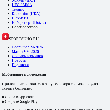
Хоккей (НХЛ)
UFC / ММА
Теннис
Баскетбол (НБА)
Шахматы
Киберспорт (Dota 2)
Волейбол
скоро
SPORTSUNO.RU
Сборные ЧМ-2026
Матчи ЧМ-2026
Словарь терминов
Новости
Подписки
Мобильные приложения
Приложение готовится к запуску. Скоро его можно будет
скачать бесплатно.
▶
Скоро в
App Store
▶
Скоро в
Google Play
© 2018–2026 SPORTSUNO.ru · Сайт для лиц старше 18 лет.