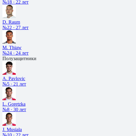
№18
·
22 лет
D. Raum
№22
·
27 лет
M. Thiaw
№24
·
24 лет
Полузащитники
A. Pavlovic
№5
·
21 лет
L. Goretzka
№8
·
30 лет
J. Musiala
№10
·
22 лет