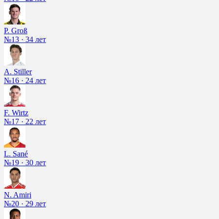
P. Groß
№13
·
34 лет
A. Stiller
№16
·
24 лет
F. Wirtz
№17
·
22 лет
L. Sané
№19
·
30 лет
N. Amiri
№20
·
29 лет