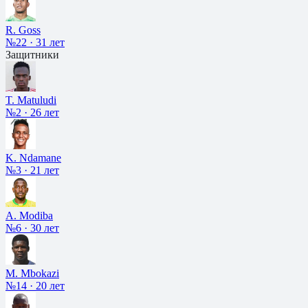
R. Goss
№22
·
31 лет
Защитники
T. Matuludi
№2
·
26 лет
K. Ndamane
№3
·
21 лет
A. Modiba
№6
·
30 лет
M. Mbokazi
№14
·
20 лет