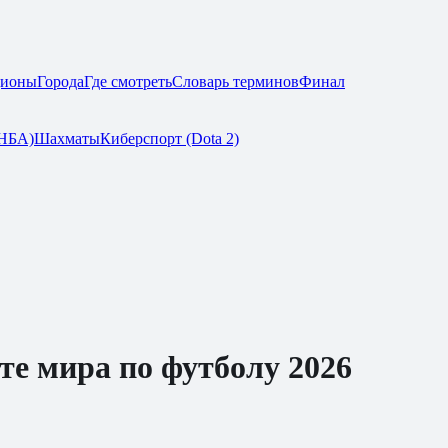
дионы
Города
Где смотреть
Словарь терминов
Финал
(НБА)
Шахматы
Киберспорт (Dota 2)
те мира по футболу 2026