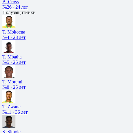
B. Cross
№26
·
24 лет
Полузащитники
T. Mokoena
№4
·
28 лет
T. Mbatha
№5
·
25 лет
T. Moremi
№8
·
25 лет
T. Zwane
№11
·
36 лет
S. Sithole