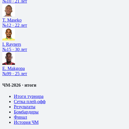
№10
·
21 лет
T. Maseko
№12
·
22 лет
I. Rayners
№15
·
30 лет
E. Makgopa
№99
·
25 лет
ЧМ-2026 · итоги
Итоги турнира
Сетка плей-офф
Результаты
Бомбардиры
Финал
История ЧМ