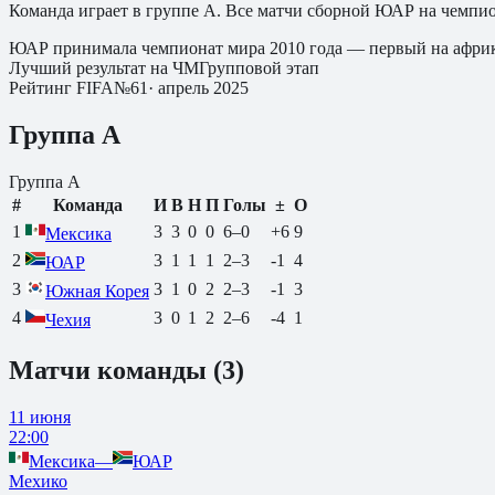
Команда играет в группе A.
Все матчи сборной
ЮАР
на чемпио
ЮАР принимала чемпионат мира 2010 года — первый на африк
Лучший результат на ЧМ
Групповой этап
Рейтинг FIFA
№
61
·
апрель 2025
Группа
A
Группа
A
#
Команда
И
В
Н
П
Голы
±
О
1
3
3
0
0
6
–
0
+6
9
Мексика
2
3
1
1
1
2
–
3
-1
4
ЮАР
3
3
1
0
2
2
–
3
-1
3
Южная Корея
4
3
0
1
2
2
–
6
-4
1
Чехия
Матчи команды (
3
)
11 июня
22:00
Мексика
—
ЮАР
Мехико