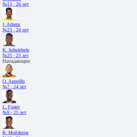
№13
·
26 лет
J. Adams
№23
·
24 лет
K. Sebelebele
№25
·
23 лет
Нападающие
O. Appollis
№7
·
24 лет
L. Foster
№9
·
25 лет
R. Mofokeng