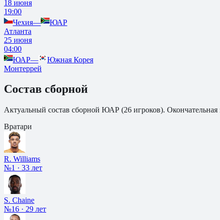
18 июня
19:00
Чехия
—
ЮАР
Атланта
25 июня
04:00
ЮАР
—
Южная Корея
Монтеррей
Состав сборной
Актуальный состав сборной
ЮАР
(
26
игроков). Окончательная 
Вратари
R. Williams
№1
·
33 лет
S. Chaine
№16
·
29 лет