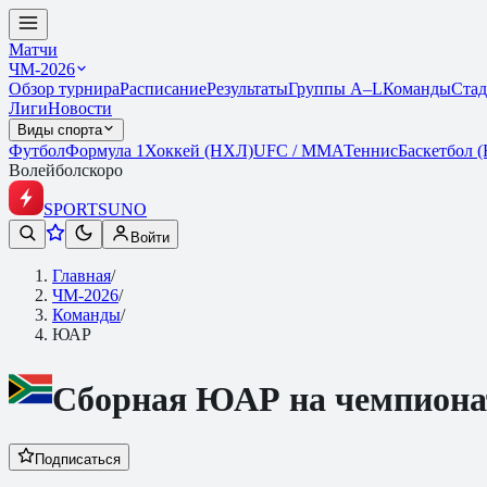
Матчи
ЧМ-2026
Обзор турнира
Расписание
Результаты
Группы A–L
Команды
Ста
Лиги
Новости
Виды спорта
Футбол
Формула 1
Хоккей (НХЛ)
UFC / ММА
Теннис
Баскетбол 
Волейбол
скоро
SPORTS
UNO
Войти
Главная
/
ЧМ-2026
/
Команды
/
ЮАР
Сборная
ЮАР
на
чемпиона
Подписаться