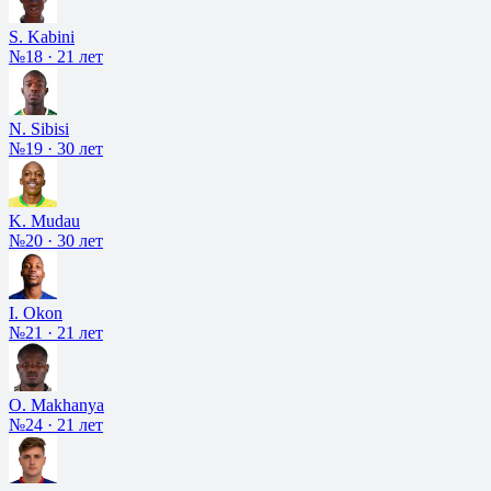
S. Kabini
№18
·
21 лет
N. Sibisi
№19
·
30 лет
K. Mudau
№20
·
30 лет
I. Okon
№21
·
21 лет
O. Makhanya
№24
·
21 лет