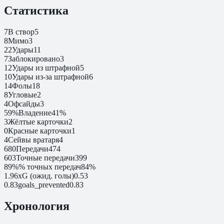
Статистика
7
В створ
5
8
Мимо
3
22
Удары
11
7
Заблокировано
3
12
Удары из штрафной
5
10
Удары из-за штрафной
6
14
Фолы
18
8
Угловые
2
4
Офсайды
3
59%
Владение
41%
3
Жёлтые карточки
2
0
Красные карточки
1
4
Сейвы вратаря
4
680
Передачи
474
603
Точные передачи
399
89%
% точных передач
84%
1.96
xG (ожид. голы)
0.53
0.83
goals_prevented
0.83
Хронология