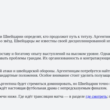
 и Швейцарии определят, кто продолжит путь к титулу. Аргент
во звёзд. Швейцарцы же известны своей дисциплинированной иг
оставу и богатому опыту выступлений на высоком уровне. Однако
давать проблемы грандам. Их организованность и контратакующи
 атаки и швейцарской обороны. Аргентинцам потребуется найти
андартные положения. Особое внимание стоит уделить полузащите
ентина будет стремиться доминировать, но Швейцария точно не 
ждёт настоящая футбольная драма с непредсказуемым финалом.
ечи ниже. Где идёт трансляция матча — в разделе
где смотреть
;