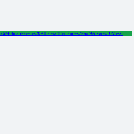
o
26
Molina
5
Paredes
20
Allister
24
Fernández
7
Paul
9
Alvarez
10
Messi