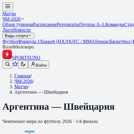
Матчи
ЧМ-2026
Обзор турнира
Расписание
Результаты
Группы A–L
Команды
Ста
Лиги
Новости
Виды спорта
Футбол
Формула 1
Хоккей (НХЛ)
UFC / ММА
Теннис
Баскетбол 
Волейбол
скоро
SPORTS
UNO
Войти
Главная
/
ЧМ-2026
/
Матчи
/
Аргентина — Швейцария
Аргентина — Швейцария
Чемпионат мира по футболу 2026
·
1/4 финала