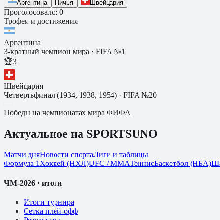
Аргентина
Ничья
Швейцария
Проголосовало: 0
Трофеи и достижения
Аргентина
3-кратный чемпион мира
· FIFA №1
🏆
3
Швейцария
Четвертьфинал (1934, 1938, 1954)
· FIFA №20
—
Победы на чемпионатах мира ФИФА
Актуальное на SPORTSUNO
Матчи дня
Новости спорта
Лиги и таблицы
Формула 1
Хоккей (НХЛ)
UFC / ММА
Теннис
Баскетбол (НБА)
Ш
ЧМ-2026 · итоги
Итоги турнира
Сетка плей-офф
Результаты