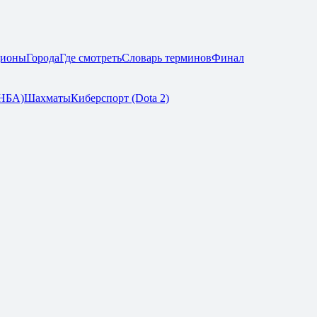
дионы
Города
Где смотреть
Словарь терминов
Финал
(НБА)
Шахматы
Киберспорт (Dota 2)