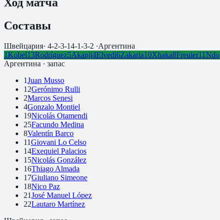
Ход матча
Составы
Швейцария
·
4-2-3-1
4-1-3-2
·
Аргентина
1
Kobel
13
Rodríguez
5
Akanji
4
Elvedi
6
Zakaria
10
Xhaka
8
Freuler
11
Ndo
Аргентина
· запас
1
Juan Musso
12
Gerónimo Rulli
2
Marcos Senesi
4
Gonzalo Montiel
19
Nicolás Otamendi
25
Facundo Medina
8
Valentín Barco
11
Giovani Lo Celso
14
Exequiel Palacios
15
Nicolás González
16
Thiago Almada
17
Giuliano Simeone
18
Nico Paz
21
José Manuel López
22
Lautaro Martínez