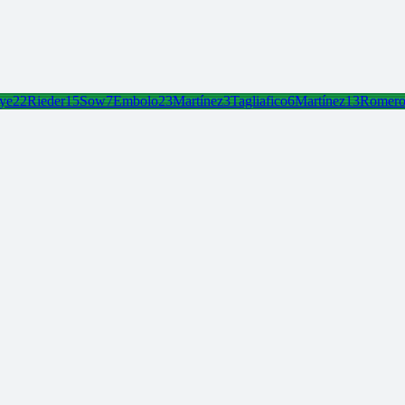
ye
22
Rieder
15
Sow
7
Embolo
23
Martínez
3
Tagliafico
6
Martínez
13
Romer