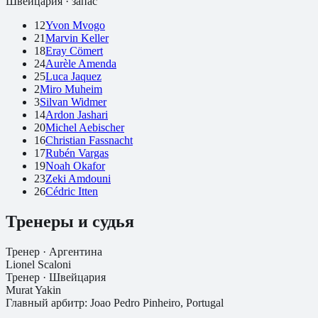
Швейцария
· запас
12
Yvon Mvogo
21
Marvin Keller
18
Eray Cömert
24
Aurèle Amenda
25
Luca Jaquez
2
Miro Muheim
3
Silvan Widmer
14
Ardon Jashari
20
Michel Aebischer
16
Christian Fassnacht
17
Rubén Vargas
19
Noah Okafor
23
Zeki Amdouni
26
Cédric Itten
Тренеры и судья
Тренер ·
Аргентина
Lionel Scaloni
Тренер ·
Швейцария
Murat Yakin
Главный арбитр:
Joao Pedro Pinheiro, Portugal