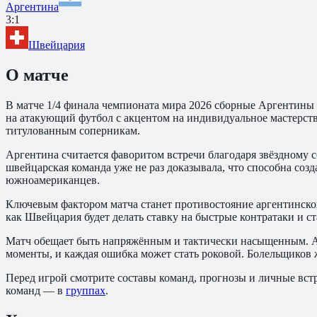
Аргентина
3:1
Швейцария
О матче
В матче 1/4 финала чемпионата мира 2026 сборные Аргентины
на атакующий футбол с акцентом на индивидуальное мастерст
титулованным соперникам.
Аргентина считается фаворитом встречи благодаря звёздному с
швейцарская команда уже не раз доказывала, что способна соз
южноамериканцев.
Ключевым фактором матча станет противостояние аргентинской
как Швейцария будет делать ставку на быстрые контратаки и ст
Матч обещает быть напряжённым и тактически насыщенным. Арг
моменты, и каждая ошибка может стать роковой. Болельщиков 
Перед игрой смотрите составы команд, прогнозы и личные встр
команд — в
группах
.