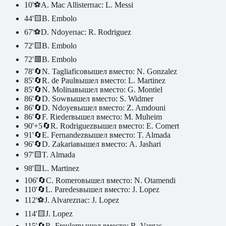
10
'
⚽
A. Mac Allister
пас:
L. Messi
44
'
🟨
B. Embolo
67
'
⚽
D. Ndoye
пас:
R. Rodriguez
72
'
🟨
B. Embolo
72
'
🟥
B. Embolo
78
'
🔄
N. Tagliafico
вышел вместо:
N. Gonzalez
85
'
🔄
R. de Paul
вышел вместо:
L. Martinez
85
'
🔄
N. Molina
вышел вместо:
G. Montiel
86
'
🔄
D. Sow
вышел вместо:
S. Widmer
86
'
🔄
D. Ndoye
вышел вместо:
Z. Amdouni
86
'
🔄
F. Rieder
вышел вместо:
M. Muheim
90
'
+5
🔄
R. Rodriguez
вышел вместо:
E. Comert
91
'
🔄
E. Fernandez
вышел вместо:
T. Almada
96
'
🔄
D. Zakaria
вышел вместо:
A. Jashari
97
'
🟨
T. Almada
98
'
🟨
L. Martinez
106
'
🔄
C. Romero
вышел вместо:
N. Otamendi
110
'
🔄
L. Paredes
вышел вместо:
J. Lopez
112
'
⚽
J. Alvarez
пас:
J. Lopez
114
'
🟨
J. Lopez
115
'
🔄
R. Freuler
вышел вместо:
R. Vargas