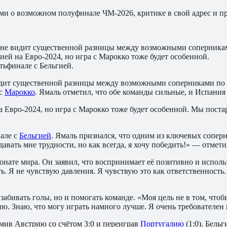
о возможном полуфинале ЧМ-2026, критике в свой адрес и пре
не видит существенной разницы между возможными соперникам
ей на Евро-2024, но игра с Марокко тоже будет особенной.
тьфинале с Бельгией.
идит существенной разницы между возможными соперниками по п
 с
Марокко
. Ямаль отметил, что обе команды сильные, и Испания
а Евро-2024, но игра с Марокко тоже будет особенной. Мы поста
але с
Бельгией
. Ямаль признался, что одним из ключевых соперн
давать мне трудности, но как всегда, я хочу победить!» — отме
нате мира. Он заявил, что воспринимает её позитивно и исполь
. Я не чувствую давления. Я чувствую это как ответственность.
абивать голы, но и помогать команде. «Моя цель не в том, чтоб
ю. Знаю, что могу играть намного лучше. Я очень требователен 
мив Австрию со счётом 3:0 и переиграв
Португалию
(1:0). Бельг