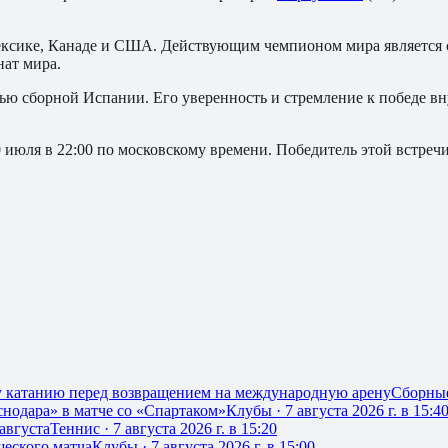
Мексике, Канаде и США. Действующим чемпионом мира является 
нат мира.
тью сборной Испании. Его уверенность и стремление к победе 
июля в 22:00 по московскому времени. Победитель этой встречи
у катанию перед возвращением на международную арену
Сборны
нодара» в матче со «Спартаком»
Клубы
·
7 августа 2026 г. в 15:4
августа
Теннис
·
7 августа 2026 г. в 15:20
еского матча
Клубы
·
7 августа 2026 г. в 15:00