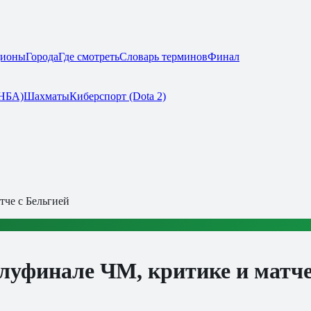
дионы
Города
Где смотреть
Словарь терминов
Финал
(НБА)
Шахматы
Киберспорт (Dota 2)
че с Бельгией
уфинале ЧМ, критике и матче