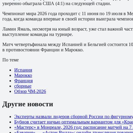
уверенно обыграла США (4:1) на следующей стадии.
Чемпионат мира 2026 года проходит с 11 июня по 19 июля в 
года, когда команда впервые в своей истории выиграла чемпио
Ламин Ямаль, несмотря на юный возраст, уже стал важной час
выступление команды на турнире.
Матч четвертьфинала между Испанией и Бельгией состоится 10 
в противостоянии Франции и Марокко.
По теме
Испания
Марокко
Франция
сборные
Обзор ЧМ-2026
Другие новости
Эксперты назвали лидеров сборной России по фигурном
Бубнов считает ничью оптимальным вариантом для «Крас
«Мастерс» в Монреале, 2026 год: расписание матчей на 7 
«Бавария» — «Астон Вилла»: онлайн-трансляция товарищ