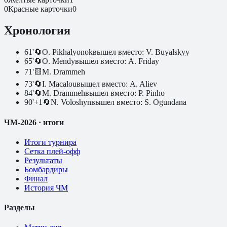
0
Красные карточки
0
Хронология
61
'
🔄
O. Pikhalyonok
вышел вместо:
V. Buyalskyy
65
'
🔄
O. Mendy
вышел вместо:
A. Friday
71
'
🟨
M. Drammeh
73
'
🔄
I. Macalou
вышел вместо:
A. Aliev
84
'
🔄
M. Drammeh
вышел вместо:
P. Pinho
90
'
+1
🔄
N. Voloshyn
вышел вместо:
S. Ogundana
ЧМ-2026 · итоги
Итоги турнира
Сетка плей-офф
Результаты
Бомбардиры
Финал
История ЧМ
Разделы