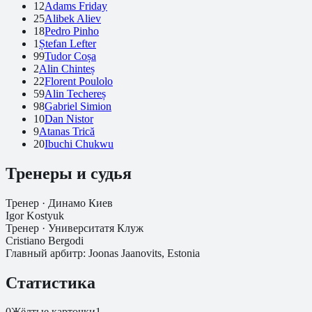
12
Adams Friday
25
Alibek Aliev
18
Pedro Pinho
1
Ștefan Lefter
99
Tudor Coșa
2
Alin Chinteș
22
Florent Poulolo
59
Alin Techereș
98
Gabriel Simion
10
Dan Nistor
9
Atanas Trică
20
Ibuchi Chukwu
Тренеры и судья
Тренер ·
Динамо Киев
Igor Kostyuk
Тренер ·
Университатя Клуж
Cristiano Bergodi
Главный арбитр:
Joonas Jaanovits, Estonia
Статистика
0
Жёлтые карточки
1