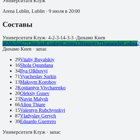
Университатя Клуж
Arena Lublin, Lublin
·
9 июля в 20:00
Составы
Университатя Клуж
·
4-2-3-1
4-3-3
·
Динамо Киев
46
Michail
27
Chipciu
4
Coubiș
6
Cristea
33
Stanojev
7
Drammeh
8
Codrea
2
Динамо Киев
· запас
29
Vitaliy Buyalskiy
16
Shola Ogundana
34
Ilya Olkhovyi
71
Vyacheslav Surkis
13
Maksym Korobov
2
Kostiantyn Vivcharenko
20
Oleksiy Gusev
23
Navin Malysh
66
Aliou Thiare
15
Valentyn Rubchynskyi
87
Vladyslav Gerych
39
Eduardo Guerrero
Университатя Клуж
· запас