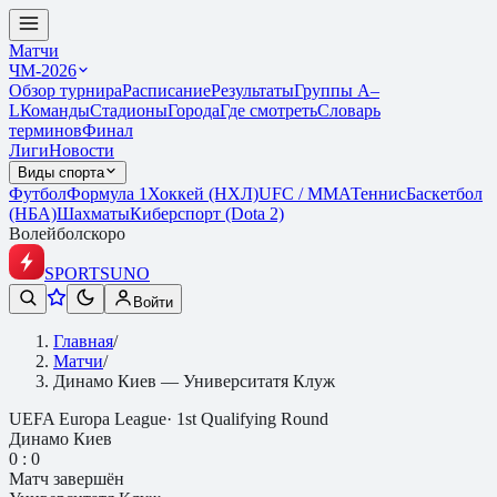
Матчи
ЧМ-2026
Обзор турнира
Расписание
Результаты
Группы A–
L
Команды
Стадионы
Города
Где смотреть
Словарь
терминов
Финал
Лиги
Новости
Виды спорта
Футбол
Формула 1
Хоккей (НХЛ)
UFC / ММА
Теннис
Баскетбол
(НБА)
Шахматы
Киберспорт (Dota 2)
Волейбол
скоро
SPORTS
UNO
Войти
Главная
/
Матчи
/
Динамо Киев — Университатя Клуж
UEFA Europa League
·
1st Qualifying Round
Динамо Киев
0
:
0
Матч завершён