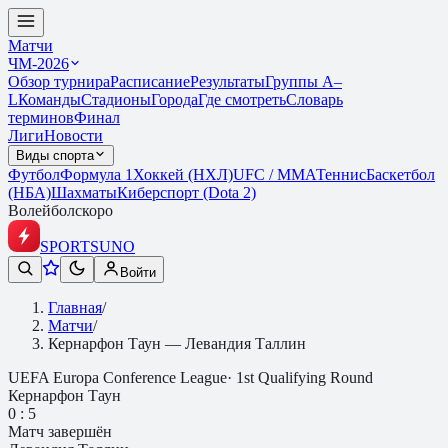
Матчи
ЧМ-2026
Обзор турнира
Расписание
Результаты
Группы A–
L
Команды
Стадионы
Города
Где смотреть
Словарь
терминов
Финал
Лиги
Новости
Виды спорта
Футбол
Формула 1
Хоккей (НХЛ)
UFC / ММА
Теннис
Баскетбол
(НБА)
Шахматы
Киберспорт (Dota 2)
Волейбол
скоро
SPORTS
UNO
Войти
Главная
/
Матчи
/
Кернарфон Таун — Левандия Таллин
UEFA Europa Conference League
·
1st Qualifying Round
Кернарфон Таун
0
:
5
Матч завершён