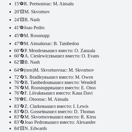
15
'
⚽
R. Peetson
пас:
M. Ainsalu
20
'
🟨
M. Skvortsov
24
'
🟨
B. Nash
41
'
⚽
Joao Pedro
45
'
⚽
M. Roosnupp
47
'
⚽
M. Ainsalu
пас:
B. Tambedou
60
'
🔄
P. Mendes
вышел вместо:
O. Zanzala
60
'
🔄
A. Cieslewicz
вышел вместо:
O. Evans
62
'
🟥
B. Nash
64
'
⚽(пен)
M. Skvortsov
пас:
M. Skvortsov
72
'
🔄
S. Bradley
вышел вместо:
M. Owen
76
'
🔄
B. Tambedou
вышел вместо:
Wendell
76
'
🔄
M. Roosnupp
вышел вместо:
E. Otoo
76
'
🔄
F. Liivak
вышел вместо:
Kaua Davi
78
'
⚽
E. Otoo
пас:
M. Ainsalu
83
'
🔄
Z. Clarke
вышел вместо:
I. Lewis
83
'
🔄
D. Gosset
вышел вместо:
D. Thomas
83
'
🔄
M. Skvortsov
вышел вместо:
R. Kirss
83
'
🔄
Joao Pedro
вышел вместо:
Alexandre
84
'
🟨
N. Edwards