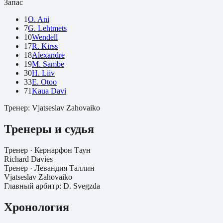
Запас
1
O. Ani
7
G. Lehtmets
10
Wendell
17
R. Kirss
18
Alexandre
19
M. Sambe
30
H. Liiv
33
E. Otoo
71
Kaua Davi
Тренер:
Vjatseslav Zahovaiko
Тренеры и судья
Тренер ·
Кернарфон Таун
Richard Davies
Тренер ·
Левандия Таллин
Vjatseslav Zahovaiko
Главный арбитр:
D. Svegzda
Хронология