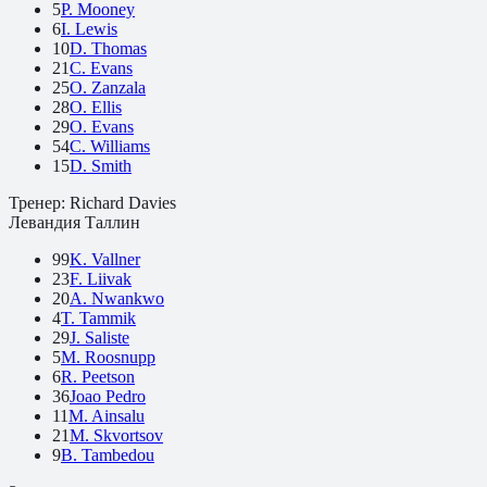
5
P. Mooney
6
I. Lewis
10
D. Thomas
21
C. Evans
25
O. Zanzala
28
O. Ellis
29
O. Evans
54
C. Williams
15
D. Smith
Тренер:
Richard Davies
Левандия Таллин
99
K. Vallner
23
F. Liivak
20
A. Nwankwo
4
T. Tammik
29
J. Saliste
5
M. Roosnupp
6
R. Peetson
36
Joao Pedro
11
M. Ainsalu
21
M. Skvortsov
9
B. Tambedou