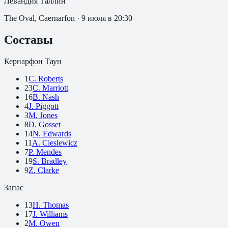
Левандия Таллин
The Oval, Caernarfon
·
9 июля в 20:30
Составы
Кернарфон Таун
1
C. Roberts
23
C. Marriott
16
B. Nash
4
J. Piggott
3
M. Jones
8
D. Gosset
14
N. Edwards
11
A. Cieslewicz
7
P. Mendes
19
S. Bradley
9
Z. Clarke
Запас
13
H. Thomas
17
J. Williams
2
M. Owen